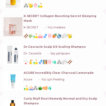
K-SECRET Collagen Boosting Secret Sleeping
Mask
K-SECRET
🇰🇷
Yüz maskesi
Dr.Ceuracle Scalp DX Scaling Shampoo
Dr. Ceuracle
🇰🇷
Saç şampuanı
ACURE Incredibly Clear Charcoal Lemonade
Acure
🇺🇸
Yüz için Peeling
Curly Shyll Root Remedy Normal and Dry Scalp
Shampoo