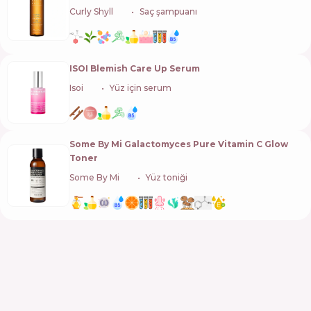
Curly Shyll
🇰🇷
Saç şampuanı
ISOI Blemish Care Up Serum
Isoi
🇰🇷
Yüz için serum
Some By Mi Galactomyces Pure Vitamin C Glow
Toner
Some By Mi
🇰🇷
Yüz toniği