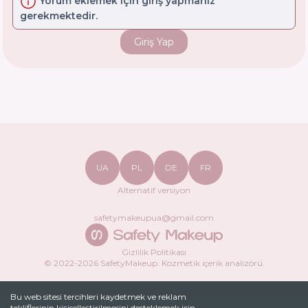
Yorum eklemek için giriş yapmanız
gerekmektedir.
Giriş Yap
UA
PL
DE
FR
Alternatif versiyon
safetymakeupua@gmail.com
Gizlilik Politikası
© 2022-
2026
SafetyMakeup.
Kozmetik içerik analizörü
.
Bu web sitesi tercihleri ​​kaydetmek ve reklam
tekliflerinin kişiselleştirilmesini desteklemek için