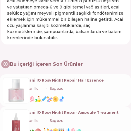
acai eklemeye karar verdik. Cildinizi pürüzsüzleştiren
ve yatıştıran omega-6 ve 9 gibi temel yağ asitleri, acai
selüloz yağını meyveli pigmentli sağlıklı fondötenimize
eklemek için mükemmel bir bileşen haline getirdi. Acai
özü yaşlanma karşıtı kozmetiklerde, saç
kozmetiklerinde, şampuanlarda, balsamlarda ve bakım
kremlerinde bulunabilir.
Bu İçeriği İçeren Son Ürünler
anillO Rosy Night Repair Hair Essence
anillo
🇰🇷
Saç özü
anillO Rosy Night Repair Ampoule Treatment
anillo
🇰🇷
Saç özü