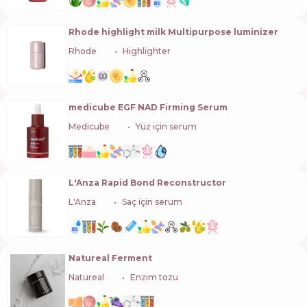
Rhode highlight milk Multipurpose luminizer
Rhode
🇺🇸
Highlighter
medicube EGF NAD Firming Serum
Medicube
🇰🇷
Yüz için serum
L'Anza Rapid Bond Reconstructor
L'Anza
🇺🇸
Saç için serum
Natureal Ferment
Natureal
🇺🇦
Enzim tozu