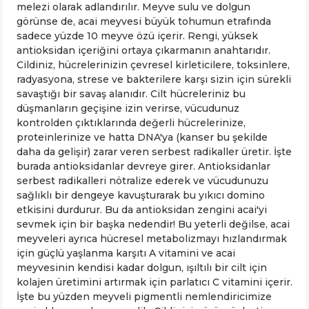
melezi olarak adlandırılır. Meyve sulu ve dolgun
görünse de, acai meyvesi büyük tohumun etrafında
sadece yüzde 10 meyve özü içerir. Rengi, yüksek
antioksidan içeriğini ortaya çıkarmanın anahtarıdır.
Cildiniz, hücrelerinizin çevresel kirleticilere, toksinlere,
radyasyona, strese ve bakterilere karşı sizin için sürekli
savaştığı bir savaş alanıdır. Cilt hücreleriniz bu
düşmanların geçişine izin verirse, vücudunuz
kontrolden çıktıklarında değerli hücrelerinize,
proteinlerinize ve hatta DNA'ya (kanser bu şekilde
daha da gelişir) zarar veren serbest radikaller üretir. İşte
burada antioksidanlar devreye girer. Antioksidanlar
serbest radikalleri nötralize ederek ve vücudunuzu
sağlıklı bir dengeye kavuşturarak bu yıkıcı domino
etkisini durdurur. Bu da antioksidan zengini acai'yi
sevmek için bir başka nedendir! Bu yeterli değilse, acai
meyveleri ayrıca hücresel metabolizmayı hızlandırmak
için güçlü yaşlanma karşıtı A vitamini ve acai
meyvesinin kendisi kadar dolgun, ışıltılı bir cilt için
kolajen üretimini artırmak için parlatıcı C vitamini içerir.
İşte bu yüzden meyveli pigmentli nemlendiricimize