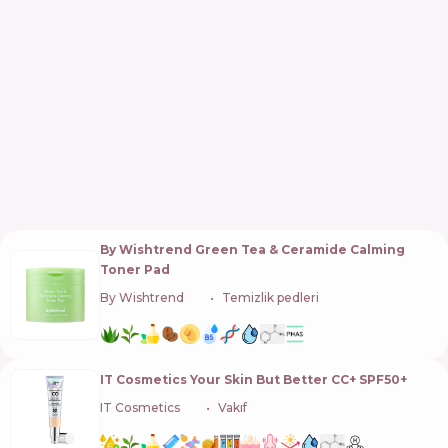
By Wishtrend Green Tea & Ceramide Calming
Toner Pad
By Wishtrend
🇰🇷
Temizlik pedleri
IT Cosmetics Your Skin But Better CC+ SPF50+
IT Cosmetics
🇺🇸
Vakıf