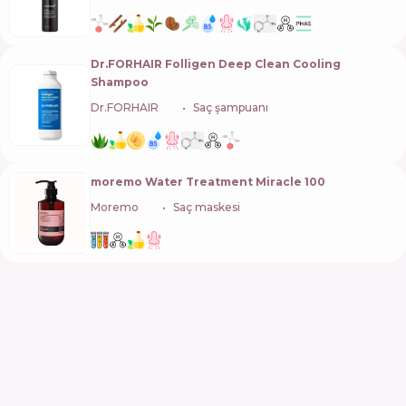
Dr.FORHAIR Folligen Deep Clean Cooling
Shampoo
Dr.FORHAIR
🇰🇷
Saç şampuanı
moremo Water Treatment Miracle 100
Moremo
🇰🇷
Saç maskesi