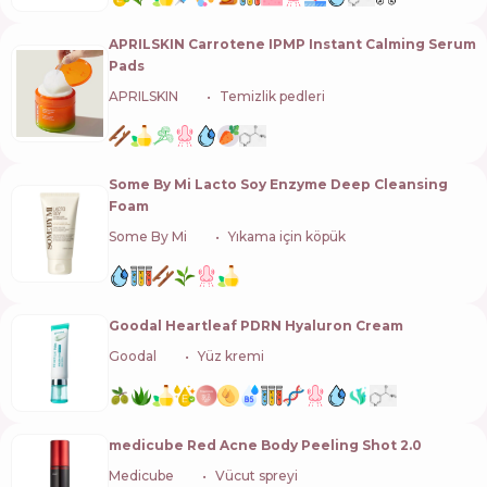
APRILSKIN Carrotene IPMP Instant Calming Serum
Pads
APRILSKIN
🇰🇷
Temizlik pedleri
Some By Mi Lacto Soy Enzyme Deep Cleansing
Foam
Some By Mi
🇰🇷
Yıkama için köpük
Goodal Heartleaf PDRN Hyaluron Cream
Goodal
🇰🇷
Yüz kremi
medicube Red Acne Body Peeling Shot 2.0
Medicube
🇰🇷
Vücut spreyi