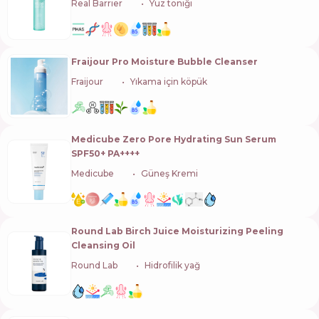
Real Barrier
🇰🇷
Yüz toniği
Fraijour Pro Moisture Bubble Cleanser
Fraijour
🇰🇷
Yıkama için köpük
Medicube Zero Pore Hydrating Sun Serum
SPF50+ PA++++
Medicube
🇰🇷
Güneş Kremi
Round Lab Birch Juice Moisturizing Peeling
Cleansing Oil
Round Lab
🇰🇷
Hidrofilik yağ