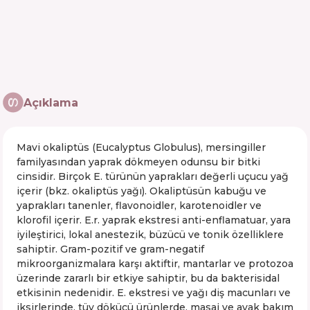
Açıklama
Mavi okaliptüs (Eucalyptus Globulus), mersingiller
familyasından yaprak dökmeyen odunsu bir bitki
cinsidir. Birçok E. türünün yaprakları değerli uçucu yağ
içerir (bkz. okaliptüs yağı). Okaliptüsün kabuğu ve
yaprakları tanenler, flavonoidler, karotenoidler ve
klorofil içerir. E.r. yaprak ekstresi anti-enflamatuar, yara
iyileştirici, lokal anestezik, büzücü ve tonik özelliklere
sahiptir. Gram-pozitif ve gram-negatif
mikroorganizmalara karşı aktiftir, mantarlar ve protozoa
üzerinde zararlı bir etkiye sahiptir, bu da bakterisidal
etkisinin nedenidir. E. ekstresi ve yağı diş macunları ve
iksirlerinde, tüy dökücü ürünlerde, masaj ve ayak bakım