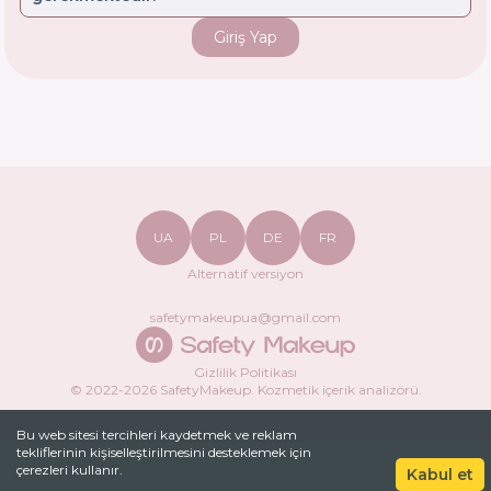
Giriş Yap
UA
PL
DE
FR
Alternatif versiyon
safetymakeupua@gmail.com
Gizlilik Politikası
© 2022-
2026
SafetyMakeup.
Kozmetik içerik analizörü
.
Bu web sitesi tercihleri ​​kaydetmek ve reklam
tekliflerinin kişiselleştirilmesini desteklemek için
çerezleri kullanır.
Kabul et