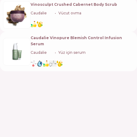
Vinosculpt Crushed Cabernet Body Scrub
Caudalie
🇫🇷
Vücut ovma
Caudalie Vinopure Blemish Control Infusion
Serum
Caudalie
🇫🇷
Yüz için serum