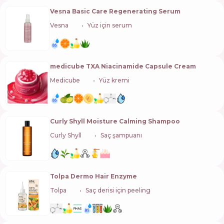
Vesna Basic Care Regenerating Serum
Vesna
🇺🇦
Yüz için serum
medicube TXA Niacinamide Capsule Cream
Medicube
🇰🇷
Yüz kremi
Curly Shyll Moisture Calming Shampoo
Curly Shyll
🇰🇷
Saç şampuanı
Tolpa Dermo Hair Enzyme
Tolpa
🇵🇱
Saç derisi için peeling