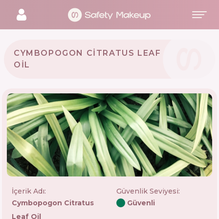
CYMBOPOGON CITRATUS LEAF
OIL
İçerik Adı:
Güvenlik Seviyesi
:
Cymbopogon Citratus
Güvenli
Leaf Oil