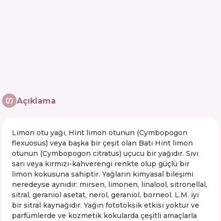
Açıklama
Limon otu yağı, Hint limon otunun (Cymbopogon
flexuosus) veya başka bir çeşit olan Batı Hint limon
otunun (Cymbopogon citratus) uçucu bir yağıdır. Sıvı
sarı veya kırmızı-kahverengi renkte olup güçlü bir
limon kokusuna sahiptir. Yağların kimyasal bileşimi
neredeyse aynıdır: mirsen, limonen, linalool, sitronellal,
sitral, geraniol asetat, nerol, geraniol, borneol. L.M. iyi
bir sitral kaynağıdır. Yağın fototoksik etkisi yoktur ve
parfümlerde ve kozmetik kokularda çeşitli amaçlarla