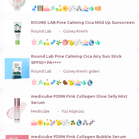
ROUND LAB Pine Calming Cica Mild Up Sunscreen
Round Lab
🇰🇷
Güneş Kremi
Round Lab Pine Calming Cica Airy Sun Stick
SPF50+ PA++++
Round Lab
🇰🇷
Güneş kremi gideri
medicube PDRN Pink Collagen Glow Jelly Mist
Serum
Medicube
🇰🇷
Yüz köprüsü
medicube PDRN Pink Collagen Bubble Serum