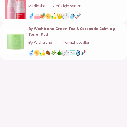
Medicube
🇰🇷
Yüz için serum
By Wishtrend Green Tea & Ceramide Calming
Toner Pad
By Wishtrend
🇰🇷
Temizlik pedleri