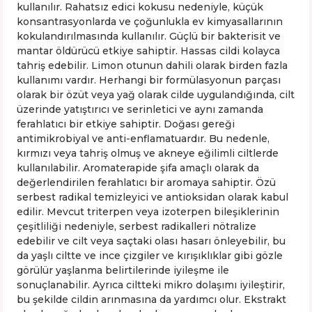
kullanılır. Rahatsız edici kokusu nedeniyle, küçük
konsantrasyonlarda ve çoğunlukla ev kimyasallarının
kokulandırılmasında kullanılır. Güçlü bir bakterisit ve
mantar öldürücü etkiye sahiptir. Hassas cildi kolayca
tahriş edebilir. Limon otunun dahili olarak birden fazla
kullanımı vardır. Herhangi bir formülasyonun parçası
olarak bir özüt veya yağ olarak cilde uygulandığında, cilt
üzerinde yatıştırıcı ve serinletici ve aynı zamanda
ferahlatıcı bir etkiye sahiptir. Doğası gereği
antimikrobiyal ve anti-enflamatuardır. Bu nedenle,
kırmızı veya tahriş olmuş ve akneye eğilimli ciltlerde
kullanılabilir. Aromaterapide şifa amaçlı olarak da
değerlendirilen ferahlatıcı bir aromaya sahiptir. Özü
serbest radikal temizleyici ve antioksidan olarak kabul
edilir. Mevcut triterpen veya izoterpen bileşiklerinin
çeşitliliği nedeniyle, serbest radikalleri nötralize
edebilir ve cilt veya saçtaki olası hasarı önleyebilir, bu
da yaşlı ciltte ve ince çizgiler ve kırışıklıklar gibi gözle
görülür yaşlanma belirtilerinde iyileşme ile
sonuçlanabilir. Ayrıca ciltteki mikro dolaşımı iyileştirir,
bu şekilde cildin arınmasına da yardımcı olur. Ekstrakt