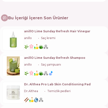
Bu İçeriği İçeren Son Ürünler
anillO Lime Sunday Refresh Hair Vinegar
anillo
🇰🇷
Saç kremi
anillO Lime Sunday Refresh Shampoo
anillo
🇰🇷
Saç şampuanı
Dr. Althea Pro Lab Skin Conditioning Pad
Dr.Althea
🇰🇷
Temizlik pedleri