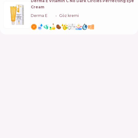
Derma E Vitamin C No Dark Circles Perfecting Eye
Cream
Derma E
🇺🇸
Göz kremi