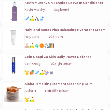
Kevin Murphy Un Tangled Leave In Conditioner
Kevin.Murphy
🇦🇺
Saç kremi
Holy land Acnox Plus Balancing Hydratant Cream
Holy Land
🇮🇱
Yüz kremi
Zein Obagi Zo Skin Daily Power Defense
Zein Obagi
🇺🇸
Yüz için serum
Alpha-H Melting Moment Cleansing Balm
Alpha H
🇦🇺
Hidrofilik balsam