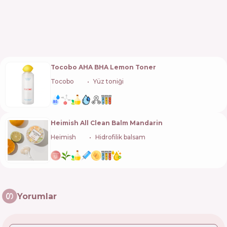
Tocobo AHA BHA Lemon Toner
Tocobo
🇰🇷
Yüz toniği
Heimish All Clean Balm Mandarin
Heimish
🇰🇷
Hidrofilik balsam
Yorumlar