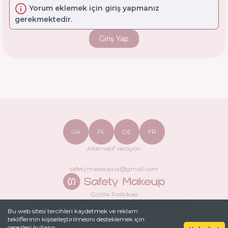
Yorum eklemek için giriş yapmanız
gerekmektedir.
Giriş Yap
UA
PL
DE
FR
Alternatif versiyon
safetymakeupua@gmail.com
Gizlilik Politikası
© 2022-
2026
SafetyMakeup.
Kozmetik içerik analizörü
.
Bu web sitesi tercihleri ​​kaydetmek ve reklam
tekliflerinin kişiselleştirilmesini desteklemek için
çerezleri kullanır.