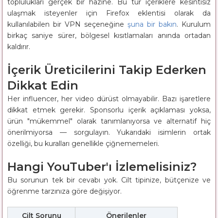
toplulukları gerçek bir hazine. Bu tür içeriklere kesintisiz
ulaşmak isteyenler için Firefox eklentisi olarak da
kullanılabilen bir VPN seçeneğine
şuna bir bakın
. Kurulum
birkaç saniye sürer, bölgesel kısıtlamaları anında ortadan
kaldırır.
İçerik Üreticilerini Takip Ederken
Dikkat Edin
Her influencer, her video dürüst olmayabilir. Bazı işaretlere
dikkat etmek gerekir. Sponsorlu içerik açıklaması yoksa,
ürün "mükemmel" olarak tanımlanıyorsa ve alternatif hiç
önerilmiyorsa — sorgulayın. Yukarıdaki isimlerin ortak
özelliği, bu kuralları genellikle çiğnememeleri.
Hangi YouTuber'ı İzlemelisiniz?
Bu sorunun tek bir cevabı yok. Cilt tipinize, bütçenize ve
öğrenme tarzınıza göre değişiyor.
Cilt Sorunu
Önerilenler