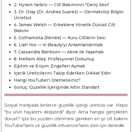
2. Hyram Yarbro — Cilt Bakımının "Genç Sesi"
3. Dr. Dray (Dr. Andrea Suarez) — Dermatoloji Bilgisi
Ücretsiz
4. James Welsh — Erkeklere Yönelik Dürüst Cilt
Bakımı
5. Gothamista (Renée) — Kuru Ciltlerin Sesi
6. Liah Yoo — K-Beauty'yi Anlamlandırmak
7. Cassandra Bankson — Akne ile Yaşamak
8. Meltem Ateş: Profesyonel Dokunuş
Eğitim ve Erişim: Engelleri Aşmak
İçerik Üreticilerini Takip Ederken Dikkat Edin
Hangi YouTuber'ı İzlemelisiniz?
Sonuç: Güzellik İçeriğinde Altın Standart
Sosyal medyada binlerce güzellik içeriği üreticisi var. Hepsi
"bu ürün hayatımı değiştirdi" diyor. Ama hangisi gerçekten
dürüst? İşte bu yüzden izlenmesi gereken en iyi cilt bakımı
YouTuber'larını ve güzellik influencer'larını sizin için derledik.