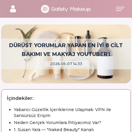
DÜRÜST YORUMLAR YAPAN EN İYI 8 CILT
BAKIMI VE MAKYAJ YOUTUBER'I
2026-05-07 14:33
İçindekiler:
Yabancı Güzellik İçeriklerine Ulaşmak: VPN ile
Sansürsüz Erişim
Neden Gerçek Yorumlara İhtiyacımız Var?
1. Susan Yara — "Naked Beauty" Kanalı