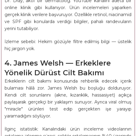
Dr. Dray, aktif bir dermatolog. YouTube kanalını adeta bir
online klinik gibi kullanıyor. Ürün incelemeleri yaparken
gerçek klinik verilere başvuruyor. Özellikle retinol, niacinamid
ve SPF gibi konularda verdiği bilgiler, pahalı randevuların
yerini tutabiliyor.
İzleme sebebi: Hekim gözüyle filtre edilmiş bilgi — üstelik
hiç jargon yok.
4. James Welsh — Erkeklere
Yönelik Dürüst Cilt Bakımı
Erkeklerin cilt bakımı konusunda rehberlik edecek içerik
bulaması hâlâ zor. James Welsh bu boşluğu dolduruyor.
Kendi cilt sorunlarını (akne, kızarıklık, hassasiyet) açıkça
paylaşarak gerçekçi bir yaklaşım sunuyor. Ayrıca viral olmuş
"miracle" ürünleri test edip gerçekten işe yarayıp
yaramadığını söylüyor.
İlginç istatistik: Kanalındaki ürün inceleme videolarının
ortalama izlenme süresi, sektör ortalamasının %40 üzerinde