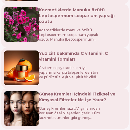
görünümlü seçenekler bu
rehberde.
Kozmetiklerde Manuka özütü
Leptospermum scoparium yaprağı
özütü
Kozmetiklerde manuka özütü
Leptospermum scoparium yaprak
özütü Manuka (Leptospermum
scoparium), Yeni Zelanda'nın dağlık
bölgelerinde ve güneydoğu
Yüz cilt bakımında C vitamini. C
Avustralya'da doğal olarak yetişen
mersin ailesinden b...
vitamini formları
C vitamini piyasadaki en iyi
yaşlanma karşıtı bileşenlerden biri
ve pürüzsüz, eşit ve ışıltılı bir cildi
korumanın anahtarı olarak lanse
ediliyor. Kimyasal yapısı glikoza
benzer ve bir polihidroksi bi...
Güneş Kremleri İçindeki Fiziksel ve
Kimyasal Filtreler Ne İşe Yarar?
Güneş kremleri sizi UV ışınlarından
koruyan özel bileşenler içerir. Tüm
kozmetik ürünler gibi güneş
kremleri de Avrupa Komisyonu,
FDA (ABD'de) veya CFDA (Çin'de)